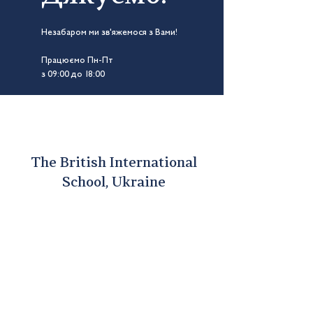
Незабаром ми зв'яжемося з Вами!
Працюємо Пн-Пт
з 09:00 до 18:00
The British International
School, Ukraine
+38 (073) 113-03-96
+38 (050) 458 80 22
info@britishschool.ua
Mn-Fr 08:30-16:45