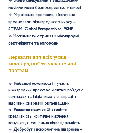
🔹
Живе спілкування з викладачами-
носіями мови
безпосередньо у школі
🔹 Українська програма, збагачена
предметами міжнародного курсу
–
STEAM, Global Perspectives, PSHE
🔹Можливість отримати
міжнародні
сертифікати та нагороди
–
Переваги для всіх учнів
міжнародної та української
програм​​
🔹
Глобальні можливості
– участь
міжнародних проєктах, освітніх поїздках,
семінарах та ініціативах у співпраці з
відомими світовими організаціями.
🔹
Розвиток навичок 21 століття
–
креативність, критичне мислення,
комунікація, соціальна відповідальність.
🔹
Добробут і психологічна підтримка
–