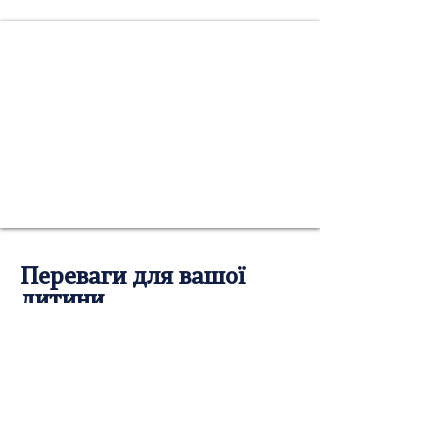
Переваги для вашої
дитини
Англомовне середовище:
з раннього віку дитина оточена
англійською мовою, що сприяє
формуванню її глобального світогляду